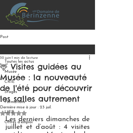
Post
Toutes les actus
30 juin
1 min de lecture
Toutes les actus
🦌 Visites guidées au
Musée
Musée : la nouveauté
CRIE
de l'été pour découvrir
Stages
les salles autrement
Formations
Dernière mise à jour :
23 juil.
LIFE
Noté NaN étoiles sur 5.
Les derniers dimanches de 
Offres d'emploi
juillet et d’août : 4 visites 