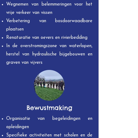
Wegnemen van belemmeringen voor het
vrije verkeer van vissen
Verbetering van bosdoorwaadbare
plaatsen
Renaturatie van oevers en rivierbedding
In de overstromingszone van waterlopen,
herstel van hydraulische bijgebouwen en
graven van vijvers
Bewustmaking
Organisatie van begeleidingen en
opleidingen
Specifieke activiteiten met scholen en de