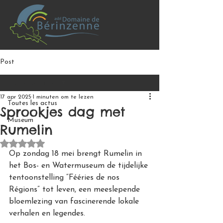
Post
Toutes les actus
17 apr 2025
1 minuten om te lezen
Toutes les actus
Sprookjes dag met
Museum
Rumelin
Beoordeeld met NaN uit 5 sterren.
Op zondag 18 mei brengt Rumelin in 
het Bos- en Watermuseum de tijdelijke 
tentoonstelling “Fééries de nos 
Régions” tot leven, een meeslepende 
bloemlezing van fascinerende lokale 
verhalen en legendes. 